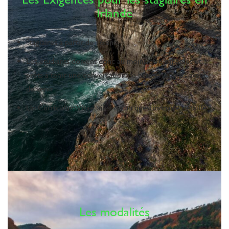
Irlande
Stagiaires à partir de 16 ans
Les étudiants doivent donc au moins être capables et
prêts à tenir une conversation de base en anglais avant
de venir
Un Curriculum Vitae, ainsi qu’un questionnaire détaillé
Les modalités