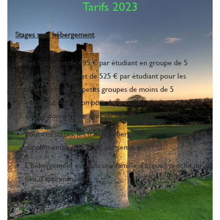
Tarifs 2023
Stages sans hébergement
Les frais sont de 495 € par étudiant en groupe de 5
étudiants ou plus et de 525 € par étudiant pour les
individuels ou les petits groupes de moins de 5
étudiants.
Attention pour les groupes de moins de 5, les
élèves doivent être âgés de 18 ans et +)
Pour ces stages, les frais d’hébergement ont un cout
supplémentaire de 200€ par semaine
L’hébergement est dans une famille d’accueil proche du
lieu d’apprentissage