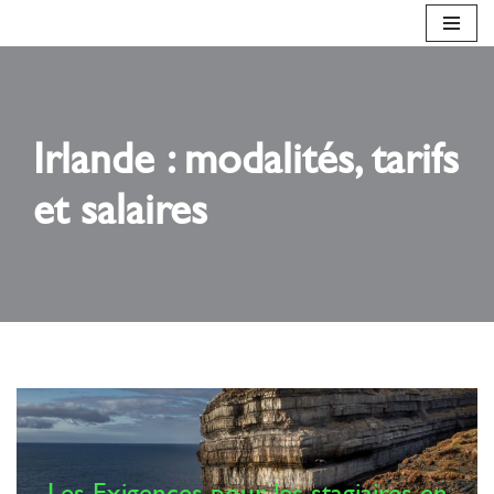
Aller
au
contenu
Irlande : modalités, tarifs
et salaires
Les Exigences pour les stagiaires en