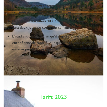
Les étudiants peuvent rester un minimum de trois
semaines jusqu’à un maximum d’un an
Le stagiaire travaillera 40 à 45 heures par semaine et
aura deux jours de congé par semaine
L’étudiant doit s’assurer qu’il dispose d’une carte
européenne de santé à jour qui couvre son assurance
maladie pendant son séjour en Irlande.
Tarifs 2023