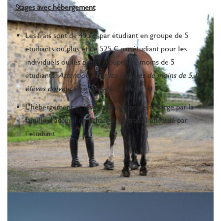
Stages avec hébergement
Les frais sont de 495 € par étudiant en groupe de 5
étudiants ou plus et de 525 € par étudiant pour les
individuels ou les petits groupes de moins de 5
étudiants.
Attention pour les groupes de moins de 5, les
élèves doivent être âgés de 18 ans et +)
L’hébergement et les repas sont pris en charge par la
famille d’accueil en échange du travail effectué par
l’étudiant