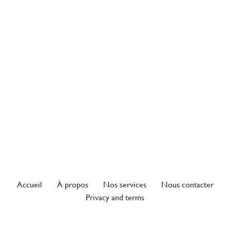
Accueil
À propos
Nos services
Nous contacter
Privacy and terms
Neve
| Propulsé par
WordPress