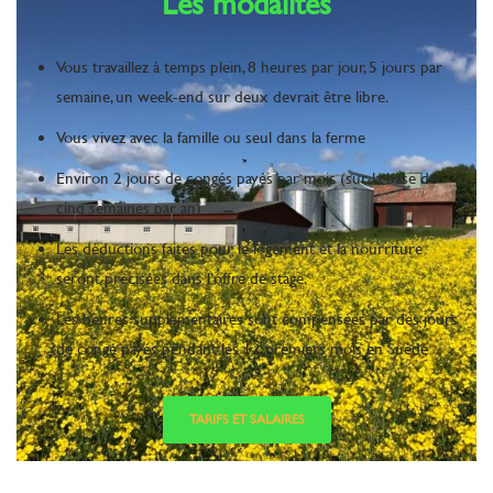
Les modalités
Vous travaillez à temps plein, 8 heures par jour, 5 jours par
semaine, un week-end sur deux devrait être libre.
Vous vivez avec la famille ou seul dans la ferme
Environ 2 jours de congés payés par mois (sur la base de
cinq semaines par an)
Les déductions faites pour le logement et la nourriture
seront précisées dans l’offre de stage.
Les heures supplémentaires sont compensées par des jours
de congé payés pendant les 12 premiers mois en Suède
TARIFS ET SALAIRES