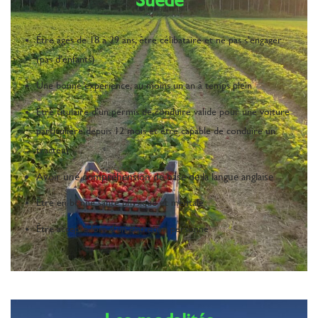
Être âgés de 18 à 29 ans, être célibataire et ne pas s’engager
(pas d’enfants)
Une bonne expérience, au moins un an à temps plein
Être titulaire d’un permis de conduire valide pour une voiture
particulière depuis 12 mois et être capable de conduire un
tracteur
Avoir une compréhension de base de la langue anglaise
Être en bonne santé physique et mentale
Être accepté lors d’un entretien personne